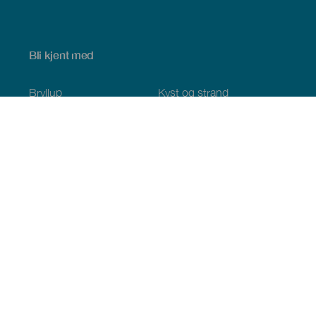
Bli kjent med
Bryllup
Kyst og strand
Cruise
Kultur
Mat
Aktiv turisme
Alle artiklene
Praktisk informasjon
Kalender
Klima