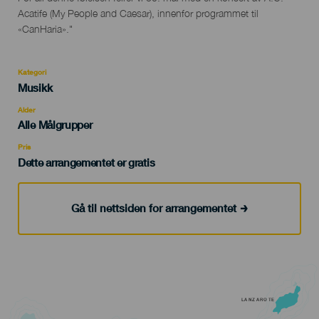
Acatife (My People and Caesar), innenfor programmet til
«CanHaria»."
Kategori
Categoría
Musikk
del
evento
Alder
Edad
Alle Målgrupper
Recomendada
Pris
Dette arrangementet er gratis
Gå til nettsiden for arrangementet
LANZAROTE