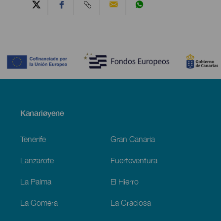
Contenido
Menú
Kanariøyene
Footer
Tenerife
Gran Canaria
Lanzarote
Fuerteventura
La Palma
El Hierro
La Gomera
La Graciosa