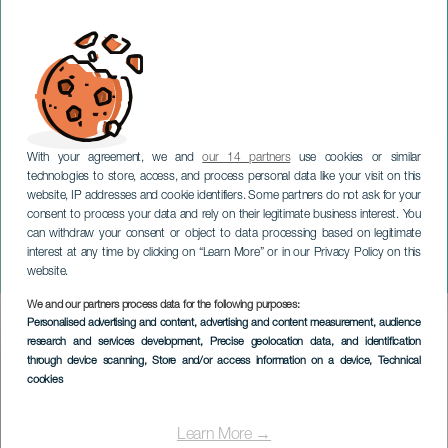
With your agreement, we and
our 14 partners
use cookies or similar
technologies to store, access, and process personal data like your visit on this
website, IP addresses and cookie identifiers. Some partners do not ask for your
consent to process your data and rely on their legitimate business interest. You
can withdraw your consent or object to data processing based on legitimate
LANZAROTE
interest at any time by clicking on “Learn More” or in our Privacy Policy on this
CanHaria. Kanaridag i Haría
website.
We and our partners process data for the following purposes:
Imagen
Personalised advertising and content, advertising and content measurement, audience
Listado
research and services development
, Precise geolocation data, and identification
through device scanning
, Store and/or access information on a device
, Technical
cookies
Learn More →