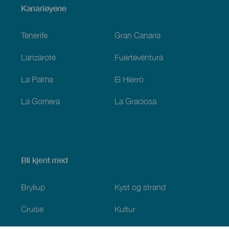
Menú
Kanariøyene
Footer
Tenerife
Gran Canaria
Lanzarote
Fuerteventura
La Palma
El Hierro
La Gomera
La Graciosa
Bli kjent med
Bryllup
Kyst og strand
Cruise
Kultur