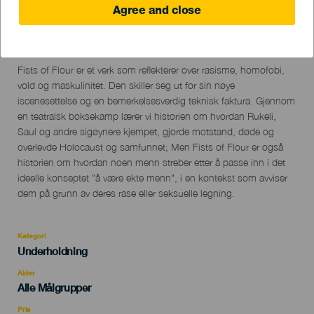
Agree and close
03 February 2023
Localidad
Santa Cruz de La Palma
Descripción
Fists of Flour er et verk som reflekterer over rasisme, homofobi,
del
vold og maskulinitet. Den skiller seg ut for sin nøye
evento
iscenesettelse og en bemerkelsesverdig teknisk faktura. Gjennom
en teatralsk boksekamp lærer vi historien om hvordan Rukeli,
Saul og andre sigøynere kjempet, gjorde motstand, døde og
overlevde Holocaust og samfunnet; Men Fists of Flour er også
historien om hvordan noen menn streber etter å passe inn i det
ideelle konseptet "å være ekte menn", i en kontekst som avviser
dem på grunn av deres rase eller seksuelle legning.
Kategori
Categoría
Underholdning
del
evento
Alder
Edad
Alle Målgrupper
Recomendada
Pris