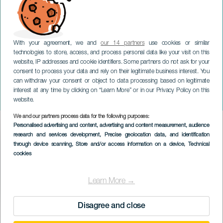
With your agreement, we and
our 14 partners
use cookies or similar
technologies to store, access, and process personal data like your visit on this
website, IP addresses and cookie identifiers. Some partners do not ask for your
consent to process your data and rely on their legitimate business interest. You
can withdraw your consent or object to data processing based on legitimate
LA PALMA
interest at any time by clicking on “Learn More” or in our Privacy Policy on this
Puños de Harina
website.
We and our partners process data for the following purposes:
Imagen
Personalised advertising and content, advertising and content measurement, audience
Listado
research and services development
, Precise geolocation data, and identification
through device scanning
, Store and/or access information on a device
, Technical
cookies
Learn More →
Disagree and close
TIDLIGERE AKTIVITET