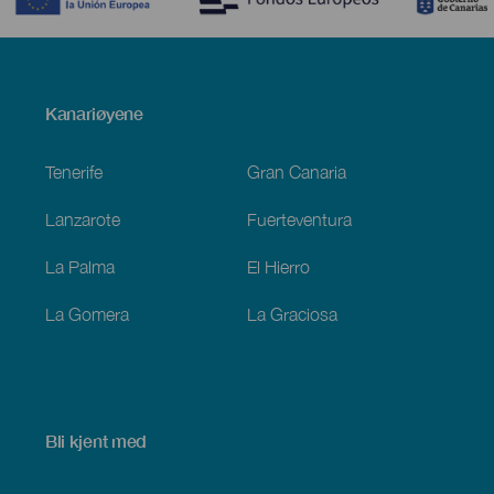
Menú
Kanariøyene
Footer
Tenerife
Gran Canaria
Lanzarote
Fuerteventura
La Palma
El Hierro
La Gomera
La Graciosa
Bli kjent med