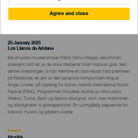
Agree and close
TIDLIGERE AKTIVITET
25 January 2025
Localidad
Los Llanos de Aridane
Descripción
Benahoarita-museet ønsker Pablo Sáinz-Villegas velkommen,
del
anerkjent som en av de store mesterne innen klassisk gitar. Ved
evento
denne anledningen vil han fremføre en solo-resital med premieren
på Redoblare, et verk av den kanariske komponisten Miguel
Ángel Linares, på oppdrag fra Canary Islands International Music
Festival (FIMC). Programmet inkluderer stykker av Villa-Lobos,
Albéniz, Turina, Bach og Barrios-Mangoré, som viser rikdommen
og allsidigheten til gitarrepertoaret. En uunngåelig begivenhet for
klassisk musikk og gitarentusiaster.
Kategori
Categoría
Musikk