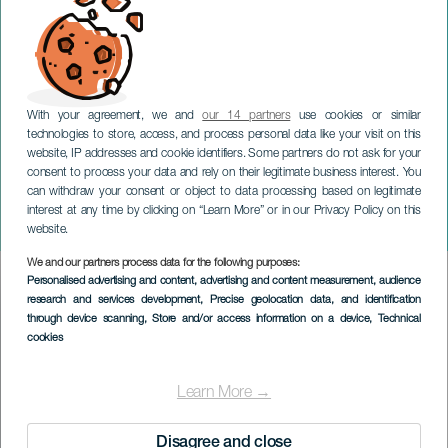
With your agreement, we and
our 14 partners
use cookies or similar
technologies to store, access, and process personal data like your visit on this
website, IP addresses and cookie identifiers. Some partners do not ask for your
consent to process your data and rely on their legitimate business interest. You
LA PALMA
can withdraw your consent or object to data processing based on legitimate
Pablo Sainz - Villegas på
interest at any time by clicking on “Learn More” or in our Privacy Policy on this
konsert
website.
We and our partners process data for the following purposes:
Imagen
Personalised advertising and content, advertising and content measurement, audience
Listado
research and services development
, Precise geolocation data, and identification
through device scanning
, Store and/or access information on a device
, Technical
cookies
Learn More →
Disagree and close