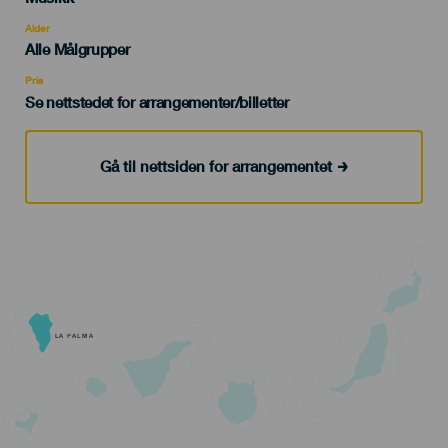
del
evento
Alder
Edad
Alle Målgrupper
Recomendada
Pris
Se nettstedet for arrangementer/billetter
Gå til nettsiden for arrangementet
LA PALMA