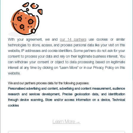
With your agreement, we and
our 14 partners
use cookies or similar
technologies to store, access, and process personal data like your visit on this
website, IP addresses and cookie identifiers. Some partners do not ask for your
consent to process your data and rely on their legitimate business interest. You
LA PALMA
can withdraw your consent or object to data processing based on legitimate
La Palma-festivalen for
interest at any time by clicking on “Learn More” or in our Privacy Policy on this
spansk musikk og Zarzuela
website.
We and our partners process data for the following purposes:
Imagen
Personalised advertising and content, advertising and content measurement, audience
Listado
research and services development
, Precise geolocation data, and identification
through device scanning
, Store and/or access information on a device
, Technical
cookies
Learn More →