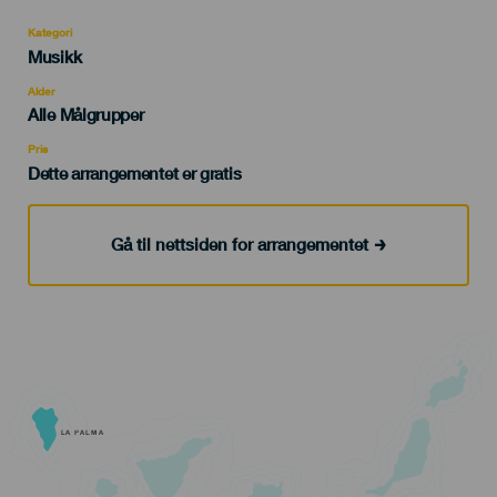
Kategori
Categoría
Musikk
del
evento
Alder
Edad
Alle Målgrupper
Recomendada
Pris
Dette arrangementet er gratis
Gå til nettsiden for arrangementet
LA PALMA