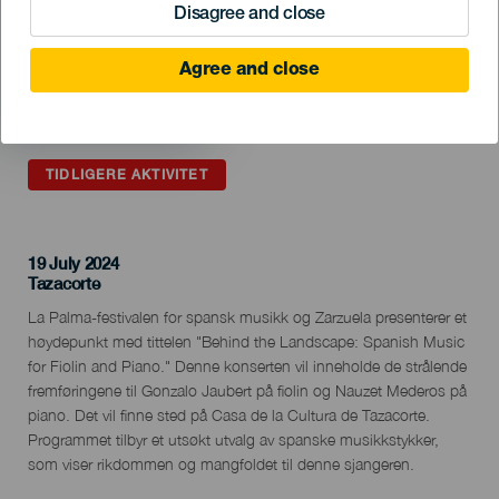
Disagree and close
Agree and close
TIDLIGERE AKTIVITET
19 July 2024
Localidad
Tazacorte
Descripción
La Palma-festivalen for spansk musikk og Zarzuela presenterer et
del
høydepunkt med tittelen "Behind the Landscape: Spanish Music
evento
for Fiolin and Piano." Denne konserten vil inneholde de strålende
fremføringene til Gonzalo Jaubert på fiolin og Nauzet Mederos på
piano. Det vil finne sted på Casa de la Cultura de Tazacorte.
Programmet tilbyr et utsøkt utvalg av spanske musikkstykker,
som viser rikdommen og mangfoldet til denne sjangeren.