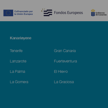
Contenido
Menú
Kanariøyene
Footer
Tenerife
Gran Canaria
Lanzarote
Fuerteventura
La Palma
El Hierro
La Gomera
La Graciosa