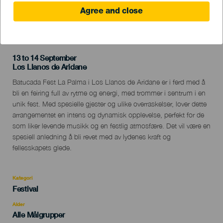
Agree and close
TIDLIGERE AKTIVITET
13 to 14 September
Localidad
Los Llanos de Aridane
Descripción
Batucada Fest La Palma i Los Llanos de Aridane er i ferd med å
del
bli en feiring full av rytme og energi, med trommer i sentrum i en
evento
unik fest. Med spesielle gjester og ulike overraskelser, lover dette
arrangementet en intens og dynamisk opplevelse, perfekt for de
som liker levende musikk og en festlig atmosfære. Det vil være en
spesiell anledning å bli revet med av lydenes kraft og
fellesskapets glede.
Kategori
Categoría
Festival
del
evento
Alder
Edad
Alle Målgrupper
Recomendada