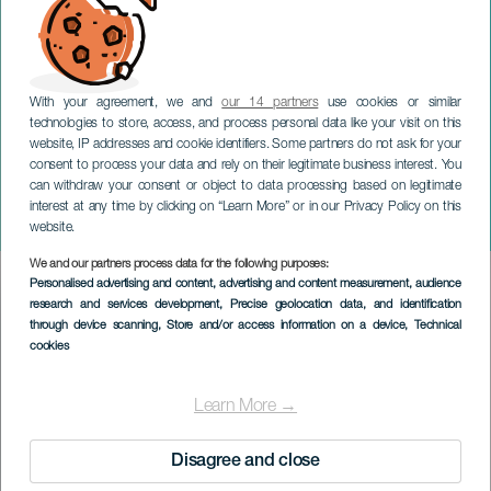
With your agreement, we and
our 14 partners
use cookies or similar
technologies to store, access, and process personal data like your visit on this
website, IP addresses and cookie identifiers. Some partners do not ask for your
consent to process your data and rely on their legitimate business interest. You
can withdraw your consent or object to data processing based on legitimate
LA PALMA
interest at any time by clicking on “Learn More” or in our Privacy Policy on this
Batucada Fest
website.
We and our partners process data for the following purposes:
Imagen
Personalised advertising and content, advertising and content measurement, audience
Listado
research and services development
, Precise geolocation data, and identification
through device scanning
, Store and/or access information on a device
, Technical
cookies
Learn More →
Disagree and close