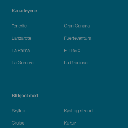
Menú
Kanariøyene
Footer
Tenerife
Gran Canaria
Lanzarote
Fuerteventura
La Palma
El Hierro
La Gomera
La Graciosa
Bli kjent med
Bryllup
Kyst og strand
Cruise
Kultur