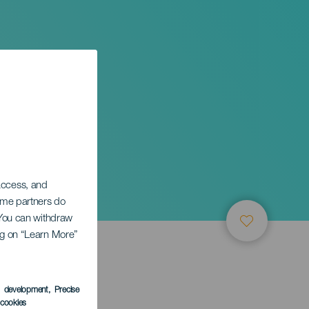
 access, and
Some partners do
. You can withdraw
ing on “Learn More”
s development
, Precise
l cookies