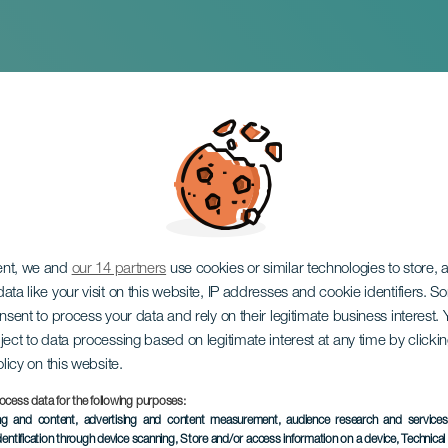
artet
ent, we and
our 14 partners
use cookies or similar technologies to store,
ata like your visit on this website, IP addresses and cookie identifiers. 
onsent to process your data and rely on their legitimate business interest
ject to data processing based on legitimate interest at any time by click
olicy on this website.
ocess data for the following purposes:
TIDLIGERE AKTIVITET
ing and content, advertising and content measurement, audience research and service
dentification through device scanning
, Store and/or access information on a device
, Technica