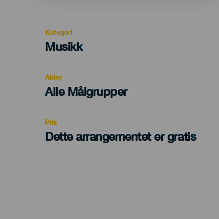
Kategori
Categoría
Musikk
del
evento
Alder
Edad
Alle Målgrupper
Recomendada
Pris
Dette arrangementet er gratis