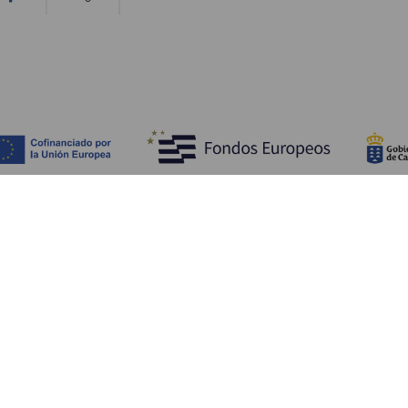
Bli kjent med
Pr
Bryllup
Kyst og strand
Ka
Cruise
Kultur
Sl