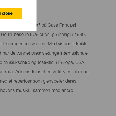
ma
 close
r: "Artemis Quartet" på Casa Principal
Berlin-baserte kvartetten, grunnlagt i 1989,
 fremragende i verden. Med virtuos teknikk
t har de vunnet prestisjetunge internasjonale
re musikksentre og festivaler i Europa, USA,
ralia. Artemis-kvartetten vil tilby en intim og
, med et repertoar som gjenspeiler deres
 Beethovens musikk, sammen med andre