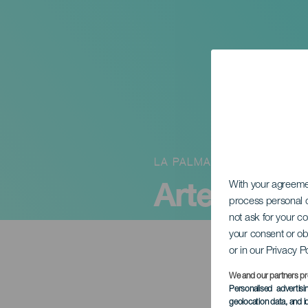
LA PALMA
Artemis Qu
With your agreem
process personal d
not ask for your c
your consent or ob
or in our Privacy P
We and our partners pr
Personalised advertis
geolocation data, and i