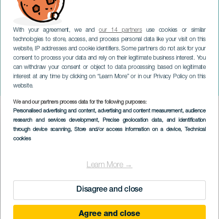
With your agreement, we and
our 14 partners
use cookies or similar
technologies to store, access, and process personal data like your visit on this
website, IP addresses and cookie identifiers. Some partners do not ask for your
consent to process your data and rely on their legitimate business interest. You
GRAN CANARIA
can withdraw your consent or object to data processing based on legitimate
Yeray Rodríguez: Punto y
interest at any time by clicking on “Learn More” or in our Privacy Policy on this
seguido
website.
We and our partners process data for the following purposes:
Imagen
Personalised advertising and content, advertising and content measurement, audience
Listado
research and services development
, Precise geolocation data, and identification
through device scanning
, Store and/or access information on a device
, Technical
cookies
Learn More →
Disagree and close
Agree and close