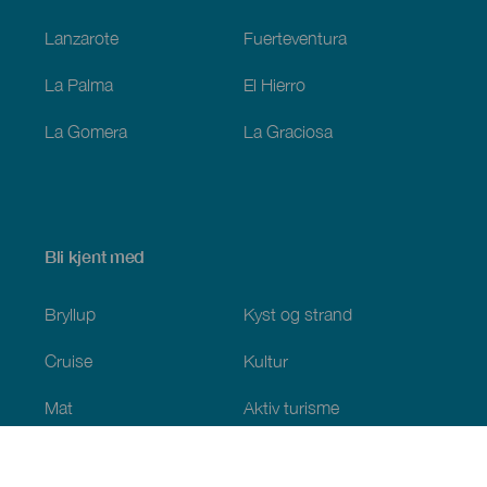
Lanzarote
Fuerteventura
La Palma
El Hierro
La Gomera
La Graciosa
Bli kjent med
Bryllup
Kyst og strand
Cruise
Kultur
Mat
Aktiv turisme
Alle artiklene