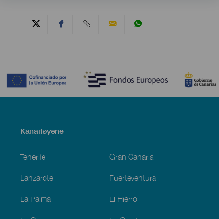
Contenido
Menú
Kanariøyene
Footer
Tenerife
Gran Canaria
Lanzarote
Fuerteventura
La Palma
El Hierro