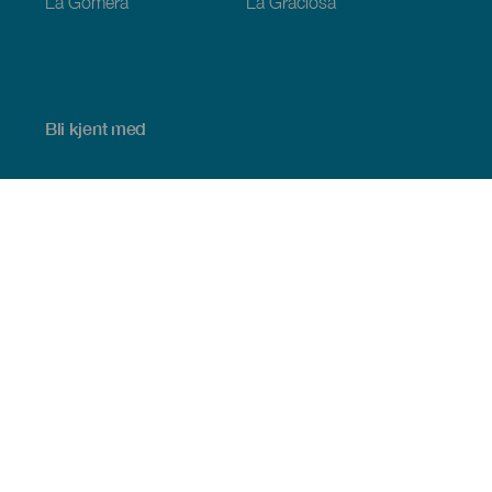
La Gomera
La Graciosa
Bli kjent med
Bryllup
Kyst og strand
Cruise
Kultur
Mat
Aktiv turisme
Alle artiklene
Praktisk informasjon