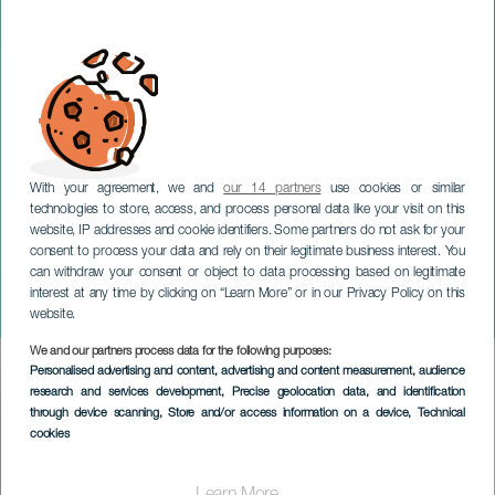
With your agreement, we and
our 14 partners
use cookies or similar
technologies to store, access, and process personal data like your visit on this
website, IP addresses and cookie identifiers. Some partners do not ask for your
consent to process your data and rely on their legitimate business interest. You
can withdraw your consent or object to data processing based on legitimate
GRAN CANARIA
interest at any time by clicking on “Learn More” or in our Privacy Policy on this
XIII Gala Adelante
website.
We and our partners process data for the following purposes:
Imagen
Personalised advertising and content, advertising and content measurement, audience
Listado
research and services development
, Precise geolocation data, and identification
through device scanning
, Store and/or access information on a device
, Technical
cookies