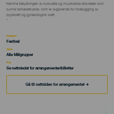
fremme betydningen av kulturelle og musikalske aktiviteter som
sunne tankesettvaner, som er avgjørende for forebygging av
brystkreft og gynekologisk kreft.
"
Kategori
Categoría
Festival
del
evento
Alder
Edad
Alle Målgrupper
Recomendada
Pris
Se nettstedet for arrangementer/billetter
Gå til nettsiden for arrangementet