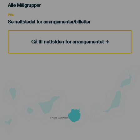
Edad
Alle Målgrupper
Recomendada
Pris
Se nettstedet for arrangementer/billetter
Gå til nettsiden for arrangementet
GRAN CANARIA