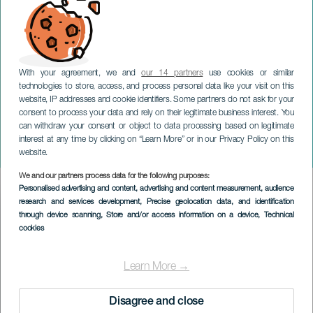
With your agreement, we and
our 14 partners
use cookies or similar
technologies to store, access, and process personal data like your visit on this
website, IP addresses and cookie identifiers. Some partners do not ask for your
consent to process your data and rely on their legitimate business interest. You
can withdraw your consent or object to data processing based on legitimate
GRAN CANARIA
interest at any time by clicking on “Learn More” or in our Privacy Policy on this
Vocal Siete i konsert
website.
We and our partners process data for the following purposes:
Imagen
Personalised advertising and content, advertising and content measurement, audience
Listado
research and services development
, Precise geolocation data, and identification
through device scanning
, Store and/or access information on a device
, Technical
cookies
Learn More →
Disagree and close