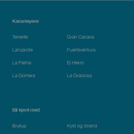
Menú
Kanariøyene
Footer
Tenerife
Gran Canaria
Lanzarote
Fuerteventura
La Palma
El Hierro
La Gomera
La Graciosa
Bli kjent med
Bryllup
Kyst og strand