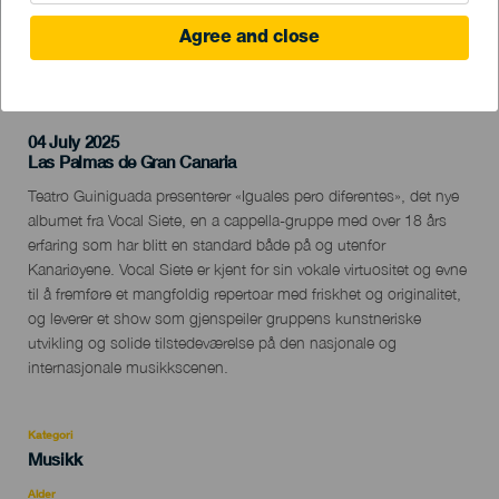
Agree and close
TIDLIGERE AKTIVITET
04 July 2025
Localidad
Las Palmas de Gran Canaria
Descripción
Teatro Guiniguada presenterer «Iguales pero diferentes», det nye
del
albumet fra Vocal Siete, en a cappella-gruppe med over 18 års
evento
erfaring som har blitt en standard både på og utenfor
Kanariøyene. Vocal Siete er kjent for sin vokale virtuositet og evne
til å fremføre et mangfoldig repertoar med friskhet og originalitet,
og leverer et show som gjenspeiler gruppens kunstneriske
utvikling og solide tilstedeværelse på den nasjonale og
internasjonale musikkscenen.
Kategori
Categoría
Musikk
del
evento
Alder