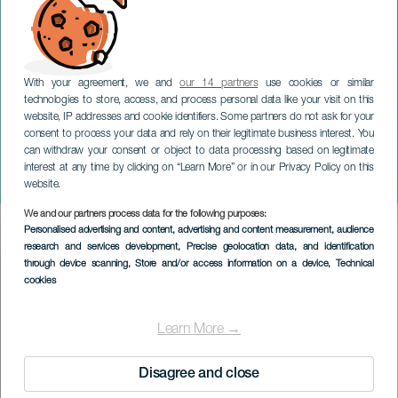
With your agreement, we and
our 14 partners
use cookies or similar
technologies to store, access, and process personal data like your visit on this
website, IP addresses and cookie identifiers. Some partners do not ask for your
consent to process your data and rely on their legitimate business interest. You
can withdraw your consent or object to data processing based on legitimate
GRAN CANARIA
interest at any time by clicking on “Learn More” or in our Privacy Policy on this
Trail Santa Lucía
website.
We and our partners process data for the following purposes:
Imagen
Personalised advertising and content, advertising and content measurement, audience
Listado
research and services development
, Precise geolocation data, and identification
through device scanning
, Store and/or access information on a device
, Technical
cookies
Learn More →
Disagree and close