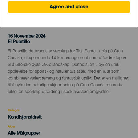
Agree and close
TIDLIGERE AKTIVITET
16 November 2024
Localidad
El Puertillo
Descripción
El Puertillo de Arucas er vertskap for Trail Santa Lucía på Gran
del
Canaria, et spennende 14 km-arrangement som utfordrer løpere
evento
til å utforske øyas vakre landskap. Denne stien tilbyr en unik
opplevelse for sports- og naturentusiaster, med en rute som
kombinerer variert terreng og fantastisk utsikt. Det er en mulighet
til å nyte den naturlige skjønnheten på Gran Canaria mens du
takler en sportslig utfordring i spektakulære omgivelser.
Kategori
Categoría
Kondisjonsidrett
del
evento
Alder
Edad
Alle Målgrupper
Recomendada