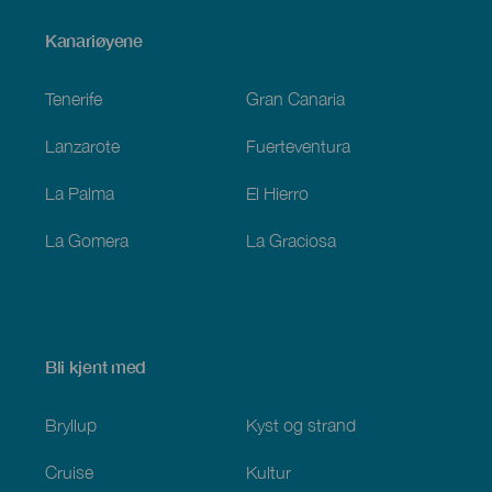
Menú
Kanariøyene
Footer
Tenerife
Gran Canaria
Lanzarote
Fuerteventura
La Palma
El Hierro
La Gomera
La Graciosa
Bli kjent med
Bryllup
Kyst og strand
Cruise
Kultur