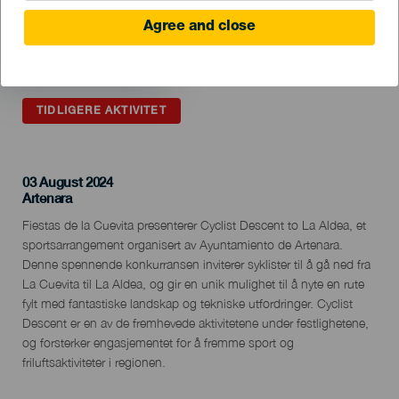
Agree and close
TIDLIGERE AKTIVITET
03 August 2024
Localidad
Artenara
Descripción
Fiestas de la Cuevita presenterer Cyclist Descent to La Aldea, et
del
sportsarrangement organisert av Ayuntamiento de Artenara.
evento
Denne spennende konkurransen inviterer syklister til å gå ned fra
La Cuevita til La Aldea, og gir en unik mulighet til å nyte en rute
fylt med fantastiske landskap og tekniske utfordringer. Cyclist
Descent er en av de fremhevede aktivitetene under festlighetene,
og forsterker engasjementet for å fremme sport og
friluftsaktiviteter i regionen.