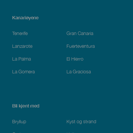
Menú
Kanariøyene
Footer
Tenerife
Gran Canaria
Lanzarote
Fuerteventura
La Palma
El Hierro
La Gomera
La Graciosa
Bli kjent med
Bryllup
Kyst og strand