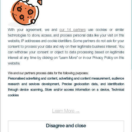
With your agreement, we and
our 14 partners
use cookies or similar
technologies to store, access, and process personal data like your visit on this
website, IP addresses and cookie identifiers. Some partners do not ask for your
consent to process your data and rely on their legitimate business interest. You
GRAN CANARIA
can withdraw your consent or object to data processing based on legitimate
Syklistnedstigning til La
interest at any time by clicking on “Learn More” or in our Privacy Policy on this
Aldea
website.
We and our partners process data for the following purposes:
Imagen
Personalised advertising and content, advertising and content measurement, audience
Listado
research and services development
, Precise geolocation data, and identification
through device scanning
, Store and/or access information on a device
, Technical
cookies
Learn More →
Disagree and close