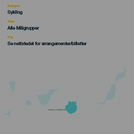
Kategori
Categoría
Sykling
del
evento
Alder
Edad
Alle Målgrupper
Recomendada
Pris
Se nettstedet for arrangementer/billetter
GRAN CANARIA