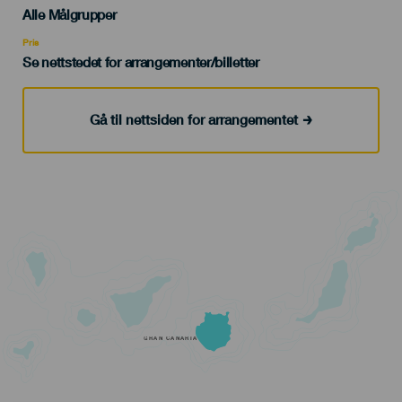
Edad
Alle Målgrupper
Recomendada
Pris
Se nettstedet for arrangementer/billetter
Gå til nettsiden for arrangementet
GRAN CANARIA