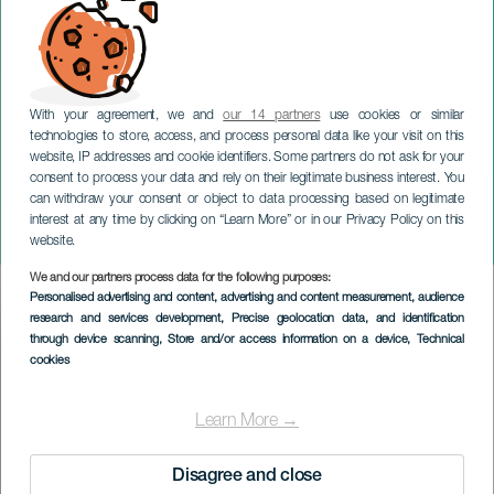
With your agreement, we and
our 14 partners
use cookies or similar
technologies to store, access, and process personal data like your visit on this
website, IP addresses and cookie identifiers. Some partners do not ask for your
consent to process your data and rely on their legitimate business interest. You
can withdraw your consent or object to data processing based on legitimate
GRAN CANARIA
interest at any time by clicking on “Learn More” or in our Privacy Policy on this
Scott Henderson
website.
We and our partners process data for the following purposes:
Imagen
Personalised advertising and content, advertising and content measurement, audience
Listado
research and services development
, Precise geolocation data, and identification
through device scanning
, Store and/or access information on a device
, Technical
cookies
Learn More →
Disagree and close