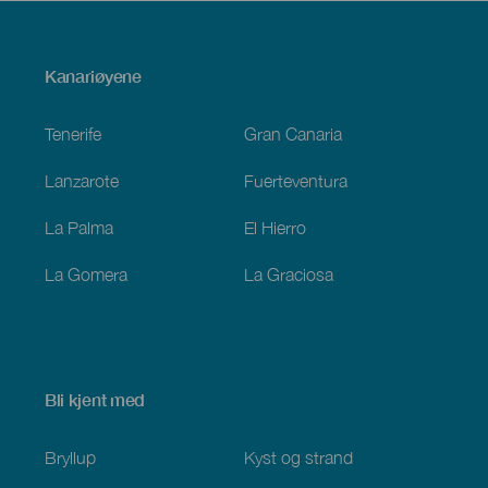
Menú
Kanariøyene
Footer
Tenerife
Gran Canaria
Lanzarote
Fuerteventura
La Palma
El Hierro
La Gomera
La Graciosa
Bli kjent med
Bryllup
Kyst og strand