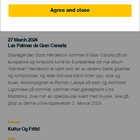
Agree and close
TIDLIGERE AKTIVITET
27 March 2024
Localidad
Las Palmas de Gran Canaria
Descripción
Gitarlegenden Scott Henderson kommer til Gran Canaria på sin
del
europeiske og kinesiske turné for å presentere sitt nye album
evento
'Karnevel'! Henderson er kjent som en av verdens beste gitarister
og komponister, og leder ikoniske band innen jazz, rock og
blues. Akkompagnert av Romain Labaye på bass og Archibald
Ligonniere på trommer, sammen med gjestegitarist Lina
Mastalska, lover han en spektakulær kveld med musikk. Ikke gå
glipp av denne unike opplevelsen 2. februar 2024.
Kategori
Categoría
Kultur Og Fritid
del
evento
Alder