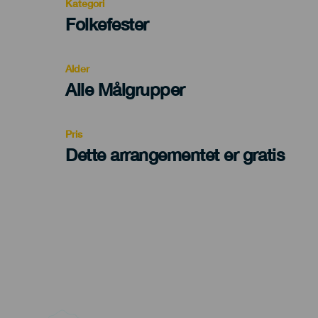
Kategori
Categoría
Folkefester
del
evento
Alder
Edad
Alle Målgrupper
Recomendada
Pris
Dette arrangementet er gratis