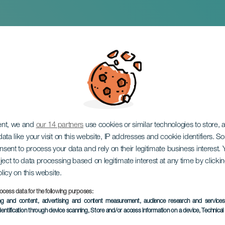
io festligheter
ent, we and
our 14 partners
use cookies or similar technologies to store,
ata like your visit on this website, IP addresses and cookie identifiers. 
onsent to process your data and rely on their legitimate business interest
ject to data processing based on legitimate interest at any time by click
olicy on this website.
November 2026
ocess data for the following purposes:
Localidad
Telde
ing and content, advertising and content measurement, audience research and service
dentification through device scanning
, Store and/or access information on a device
, Technica
Descripción
San Gregorio-festlighetene