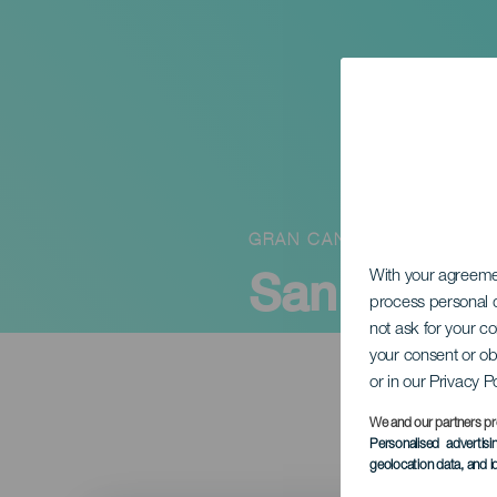
GRAN CANARIA
San Gregor
With your agreem
process personal d
not ask for your c
your consent or ob
or in our Privacy P
We and our partners pr
Personalised advertis
geolocation data, and i