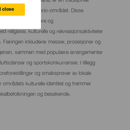
elgenen til San Gregorio-området. Disse
 close
 sin festlige atmosfære og
religiøse, kulturelle og rekreasjonsaktiviteter
. Feiringen inkluderer messer, prosesjoner og
helgenen, sammen med populære arrangementer
luftsdanser og sportskonkurranser. I tillegg
oreforestillinger og smaksprøver av lokale
r områdets kulturelle identitet og fremmer
okalbefolkningen og besøkende.