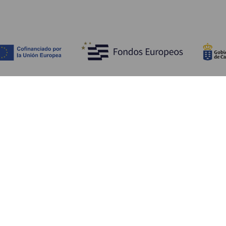
Bli kjent med
Pr
Bryllup
Kyst og strand
Ka
Cruise
Kultur
Sl
Mat
Aktiv turisme
Ov
Alle artiklene
Tj