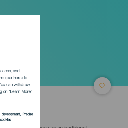
 access, and
Some partners do
. You can withdraw
ing on “Learn More”
s development
, Precise
l cookies
 i Telde, Gran Canaria, er en tradisjonell