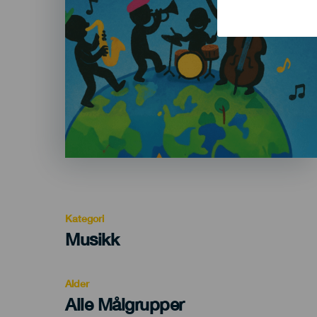
Kategori
Categoría
Musikk
del
evento
Alder
Edad
Alle Målgrupper