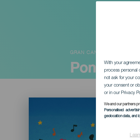
GRAN CANARIA
Ponké & L
With your agreem
process personal d
not ask for your c
your consent or ob
or in our Privacy P
Imagen
Listado
We and our partners pr
Personalised advertis
geolocation data, and i
Lear