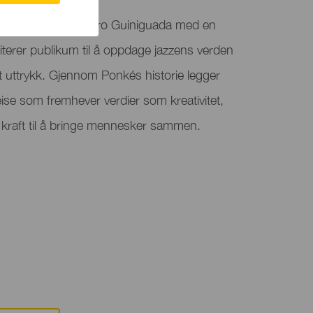
zz kommer til Teatro Guiniguada med en
nviterer publikum til å oppdage jazzens verden
lt uttrykk. Gjennom Ponkés historie legger
eise som fremhever verdier som kreativitet,
 kraft til å bringe mennesker sammen.