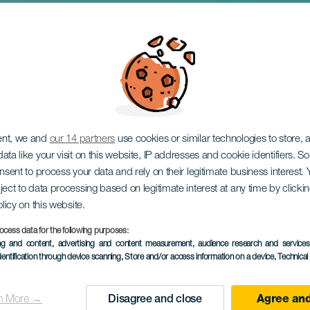
a Ciudad del Jazz
ent, we and
our 14 partners
use cookies or similar technologies to store,
ata like your visit on this website, IP addresses and cookie identifiers. 
onsent to process your data and rely on their legitimate business interest
ject to data processing based on legitimate interest at any time by click
olicy on this website.
ocess data for the following purposes:
ing and content, advertising and content measurement, audience research and service
TIDLIGERE AKTIVITET
dentification through device scanning
, Store and/or access information on a device
, Technica
05 July 2025
Localidad
Las Palmas de Gran C
n More →
Disagree and close
Agree and