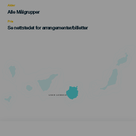
del
evento
Alder
Edad
Alle Målgrupper
Recomendada
Pris
Se nettstedet for arrangementer/billetter
GRAN CANARIA