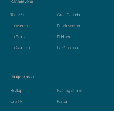
Menú
Kanariøyene
Footer
Tenerife
Gran Canaria
Lanzarote
Fuerteventura
La Palma
El Hierro
La Gomera
La Graciosa
Bli kjent med
Bryllup
Kyst og strand
Cruise
Kultur
Mat
Aktiv turisme