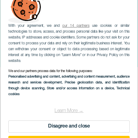
With your agreement, we and
our 14 partners
use cookies or similar
technologies to store, access, and process personal data like your visit on this
website, IP addresses and cookie identifiers. Some partners do not ask for your
consent to process your data and rely on their legitimate business interest. You
GRAN CANARIA
can withdraw your consent or object to data processing based on legitimate
Pedro Pastor y Los Locos
interest at any time by clicking on “Learn More” or in our Privacy Policy on this
Descalzos
website.
We and our partners process data for the following purposes:
Imagen
Personalised advertising and content, advertising and content measurement, audience
Listado
research and services development
, Precise geolocation data, and identification
through device scanning
, Store and/or access information on a device
, Technical
cookies
Learn More →
Disagree and close