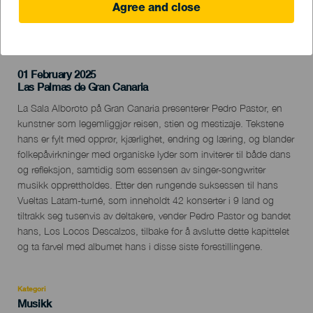
Agree and close
TIDLIGERE AKTIVITET
01 February 2025
Localidad
Las Palmas de Gran Canaria
Descripción
La Sala Alboroto på Gran Canaria presenterer Pedro Pastor, en
del
kunstner som legemliggjør reisen, stien og mestizaje. Tekstene
evento
hans er fylt med opprør, kjærlighet, endring og læring, og blander
folkepåvirkninger med organiske lyder som inviterer til både dans
og refleksjon, samtidig som essensen av singer-songwriter
musikk opprettholdes. Etter den rungende suksessen til hans
Vueltas Latam-turné, som inneholdt 42 konserter i 9 land og
tiltrakk seg tusenvis av deltakere, vender Pedro Pastor og bandet
hans, Los Locos Descalzos, tilbake for å avslutte dette kapittelet
og ta farvel med albumet hans i disse siste forestillingene.
Kategori
Categoría
Musikk