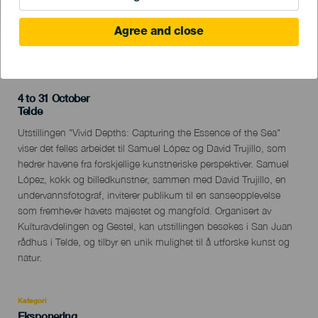
Agree and close
TIDLIGERE AKTIVITET
4 to 31 October
Localidad
Telde
Descripción
Utstillingen "Vivid Depths: Capturing the Essence of the Sea"
del
viser det felles arbeidet til Samuel López og David Trujillo, som
evento
hedrer havene fra forskjellige kunstneriske perspektiver. Samuel
López, kokk og billedkunstner, sammen med David Trujillo, en
undervannsfotograf, inviterer publikum til en sanseopplevelse
som fremhever havets majestet og mangfold. Organisert av
Kulturavdelingen og Gestel, kan utstillingen besøkes i San Juan
rådhus i Telde, og tilbyr en unik mulighet til å utforske kunst og
natur.
Kategori
Categoría
Eksponering