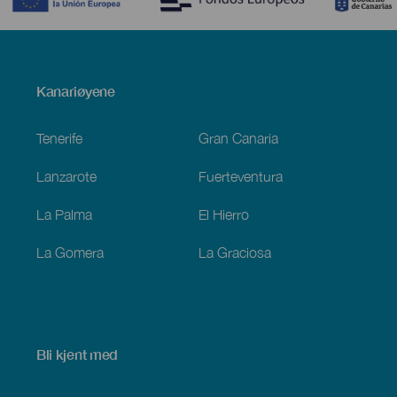
Menú
Kanariøyene
Footer
Tenerife
Gran Canaria
Lanzarote
Fuerteventura
La Palma
El Hierro
La Gomera
La Graciosa
Bli kjent med