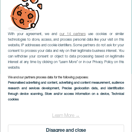
With your agreement, we and
our 14 partners
use cookies or similar
technologies to store, access, and process personal data like your visit on this
website, IP addresses and cookie identifiers. Some partners do not ask for your
consent to process your data and rely on their legitimate business interest. You
GRAN CANARIA
can withdraw your consent or object to data processing based on legitimate
Midlertidig utstilling: Vivid
interest at any time by clicking on “Learn More” or in our Privacy Policy on this
Depths
website.
We and our partners process data for the following purposes:
Imagen
Personalised advertising and content, advertising and content measurement, audience
Listado
research and services development
, Precise geolocation data, and identification
through device scanning
, Store and/or access information on a device
, Technical
cookies
Learn More →
Disagree and close