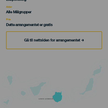
del
evento
Alder
Edad
Alle Målgrupper
Recomendada
Pris
Dette arrangementet er gratis
Gå til nettsiden for arrangementet
GRAN CANARIA