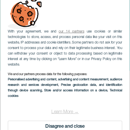
With your agreement, we and
our 14 partners
use cookies or similar
technologies to store, access, and process personal data like your visit on this
website, IP addresses and cookie identifiers. Some partners do not ask for your
consent to process your data and rely on their legitimate business interest. You
can withdraw your consent or object to data processing based on legitimate
GRAN CANARIA
interest at any time by clicking on “Learn More” or in our Privacy Policy on this
Melodier uten grenser
website.
We and our partners process data for the following purposes:
Imagen
Personalised advertising and content, advertising and content measurement, audience
Listado
research and services development
, Precise geolocation data, and identification
through device scanning
, Store and/or access information on a device
, Technical
cookies
Learn More →
Disagree and close