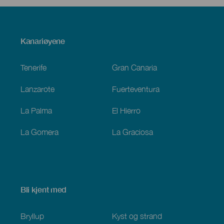
Menú
Kanariøyene
Footer
Tenerife
Gran Canaria
Lanzarote
Fuerteventura
La Palma
El Hierro
La Gomera
La Graciosa
Bli kjent med
Bryllup
Kyst og strand