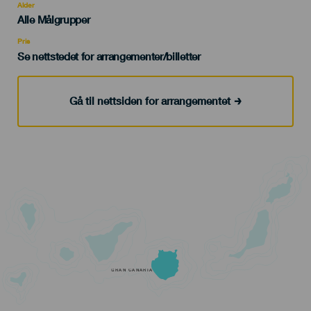
evento
Alder
Edad
Alle Målgrupper
Recomendada
Pris
Se nettstedet for arrangementer/billetter
Gå til nettsiden for arrangementet
GRAN CANARIA