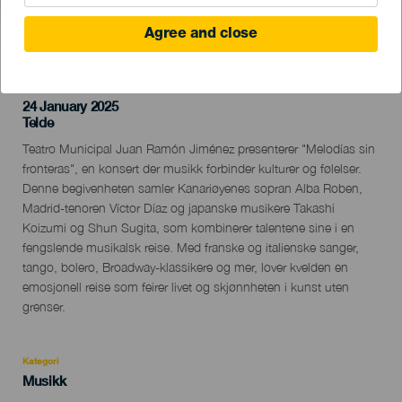
Agree and close
TIDLIGERE AKTIVITET
24 January 2025
Localidad
Telde
Descripción
Teatro Municipal Juan Ramón Jiménez presenterer "Melodías sin
del
fronteras", en konsert der musikk forbinder kulturer og følelser.
evento
Denne begivenheten samler Kanariøyenes sopran Alba Roben,
Madrid-tenoren Víctor Díaz og japanske musikere Takashi
Koizumi og Shun Sugita, som kombinerer talentene sine i en
fengslende musikalsk reise. Med franske og italienske sanger,
tango, bolero, Broadway-klassikere og mer, lover kvelden en
emosjonell reise som feirer livet og skjønnheten i kunst uten
grenser.
Kategori
Categoría
Musikk
del