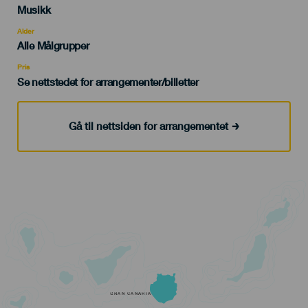
Categoría
Musikk
del
evento
Alder
Edad
Alle Målgrupper
Recomendada
Pris
Se nettstedet for arrangementer/billetter
Gå til nettsiden for arrangementet
GRAN CANARIA