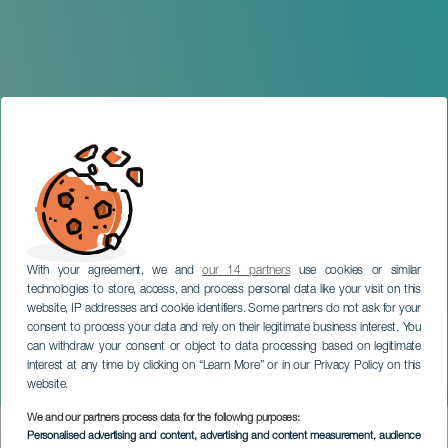
With your agreement, we and
our 14 partners
use cookies or similar
technologies to store, access, and process personal data like your visit on this
website, IP addresses and cookie identifiers. Some partners do not ask for your
consent to process your data and rely on their legitimate business interest. You
GRAN CANARIA
can withdraw your consent or object to data processing based on legitimate
Marc Anthony. Historia Tour.
interest at any time by clicking on “Learn More” or in our Privacy Policy on this
Gran Canaria
website.
We and our partners process data for the following purposes:
Imagen
Personalised advertising and content, advertising and content measurement, audience