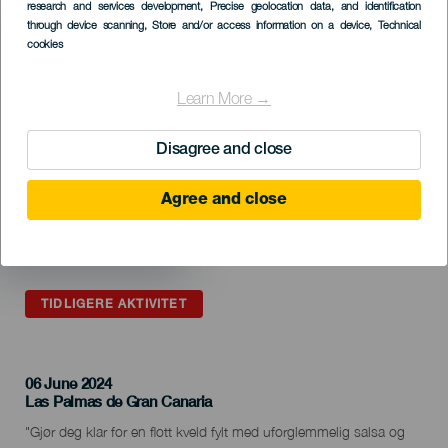
Listado
research and services development
, Precise geolocation data, and identification
through device scanning
, Store and/or access information on a device
, Technical
cookies
Learn More →
Disagree and close
Agree and close
TIDLIGERE AKTIVITET
06 June 2024
Localidad
Las Palmas de Gran Canaria
Descripción
"Gjør deg klar for en flott kveld fylt med uforglemmelig salsa og