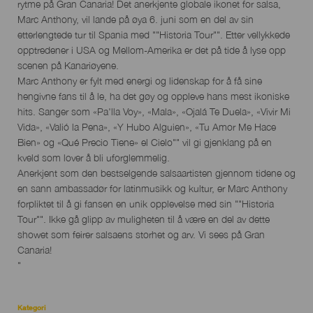
del
rytme på Gran Canaria! Det anerkjente globale ikonet for salsa,
evento
Marc Anthony, vil lande på øya 6. juni som en del av sin
etterlengtede tur til Spania med ""Historia Tour"". Etter vellykkede
opptredener i USA og Mellom-Amerika er det på tide å lyse opp
scenen på Kanariøyene.
Marc Anthony er fylt med energi og lidenskap for å få sine
hengivne fans til å le, ha det gøy og oppleve hans mest ikoniske
hits. Sanger som «Pa'lla Voy», «Mala», «Ojalá Te Duela», «Vivir Mi
Vida», «Valió la Pena», «Y Hubo Alguien», «Tu Amor Me Hace
Bien» og «Qué Precio Tiene» el Cielo"" vil gi gjenklang på en
kveld som lover å bli uforglemmelig.
Anerkjent som den bestselgende salsaartisten gjennom tidene og
en sann ambassadør for latinmusikk og kultur, er Marc Anthony
forpliktet til å gi fansen en unik opplevelse med sin ""Historia
Tour"". Ikke gå glipp av muligheten til å være en del av dette
showet som feirer salsaens storhet og arv. Vi sees på Gran
Canaria!
"
Kategori