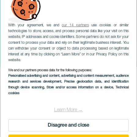
With your agreement, we and
our 14 partners
use cookies or similar
technologies to store, access, and process personal data like your visit on this
website, IP addresses and cookie identifiers. Some partners do not ask for your
consent to process your data and rely on their legitimate business interest. You
GRAN CANARIA
can withdraw your consent or object to data processing based on legitimate
La Metamorfosis de
interest at any time by clicking on “Learn More” or in our Privacy Policy on this
Abubukaka
website.
We and our partners process data for the following purposes:
Imagen
Personalised advertising and content, advertising and content measurement, audience
Listado
research and services development
, Precise geolocation data, and identification
through device scanning
, Store and/or access information on a device
, Technical
cookies
Learn More →
Disagree and close