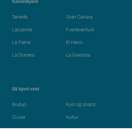
Menú
Kanariøyene
Footer
Tenerife
Gran Canaria
Lanzarote
Fuerteventura
La Palma
El Hierro
La Gomera
La Graciosa
Bli kjent med
Bryllup
Kyst og strand
Cruise
Kultur
Mat
Aktiv turisme