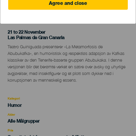
Agree and close
TIDLIGERE AKTIVITET
21 to 22 November
Localidad
Las Palmas de Gran Canaria
Descripción
Teatro Guiniguada presenterer «La Metamorfosis de
del
Abubukafka», en humoristisk og respektløs adapsjon av Kafkas
evento
klassiker av den Tenerife-baserte gruppen Abubukaka. I denne
versjonen blir det berømte verket en satire over avsky og uhyrlige
avgjørelser, med insektfigurer og et plott som dykker ned i
korrupsjonen av menneskelig essens.
Kategori
Categoría
Humor
del
evento
Alder
Edad
Alle Målgrupper
Recomendada
Pris