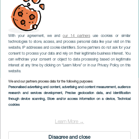
With your agreement, we and
our 14 partners
use cookies or similar
technologies to store, access, and process personal data like your visit on this
website, IP addresses and cookie identifiers. Some partners do not ask for your
consent to process your data and rely on their legitimate business interest. You
GRAN CANARIA
can withdraw your consent or object to data processing based on legitimate
Karneval: The High Heels
interest at any time by clicking on “Learn More” or in our Privacy Policy on this
Race
website.
We and our partners process data for the following purposes:
Imagen
Personalised advertising and content, advertising and content measurement, audience
Listado
research and services development
, Precise geolocation data, and identification
through device scanning
, Store and/or access information on a device
, Technical
cookies
Learn More →
Disagree and close