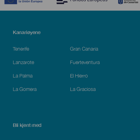
Menú
Kanariøyene
Footer
Tenerife
Gran Canaria
Lanzarote
Fuerteventura
La Palma
El Hierro
La Gomera
La Graciosa
Bli kjent med