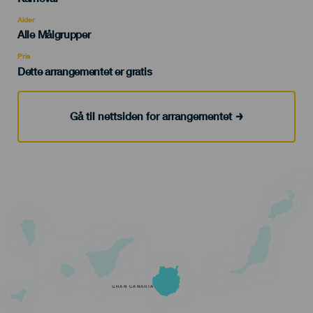
del
evento
Alder
Edad
Alle Målgrupper
Recomendada
Pris
Dette arrangementet er gratis
Gå til nettsiden for arrangementet
GRAN CANARIA