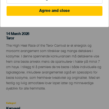
Agree and close
TIDLIGERE AKTIVITET
14 March 2026
Localidad
Teror
Descripción
The High Heel Race of the Teror Carnival er et energisk og
del
morsomt arrangement som tiltrekker seg mange deltakere i
evento
kostymer. I denne spennende konkurransen må deltakerne vise
frem sine beste antrekk mens de spankulerer i hæler på minst 7
cm høye. I tillegg til å premiere de tre beste i både individuelle og
lagkategorier, inkluderer arrangementet også en spesialpris for
beste kostyme, som fremhever kreativitet og originalitet. Med en
festlig og livlig atmosfære lover løpet latter og minneverdige
øyeblikk for alle fremmøtte.
Kategori
Categoría
Karneval