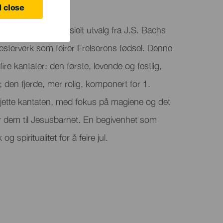
anaria
 close
resenterer et spesielt utvalg fra J.S. Bachs
esterverk som feirer Frelserens fødsel. Denne
 fire kantater: den første, levende og festlig,
den fjerde, mer rolig, komponert for 1.
sjette kantaten, med fokus på magiene og det
r dem til Jesusbarnet. En begivenhet som
 spiritualitet for å feire jul.