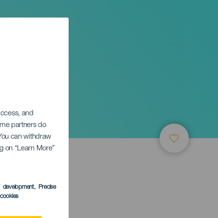
 access, and
Some partners do
. You can withdraw
ing on “Learn More”
s development
, Precise
l cookies