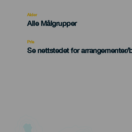
del
evento
Alder
Edad
Alle Målgrupper
Recomendada
Pris
Se nettstedet for arrangementer/bi