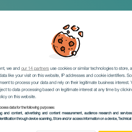
ium
ent, we and
our 14 partners
use cookies or similar technologies to store,
ata like your visit on this website, IP addresses and cookie identifiers. 
onsent to process your data and rely on their legitimate business interest
ject to data processing based on legitimate interest at any time by click
olicy on this website.
ocess data for the following purposes:
TIDLIGERE AKTIVITET
ing and content, advertising and content measurement, audience research and service
dentification through device scanning
, Store and/or access information on a device
, Technica
21 to 22 December