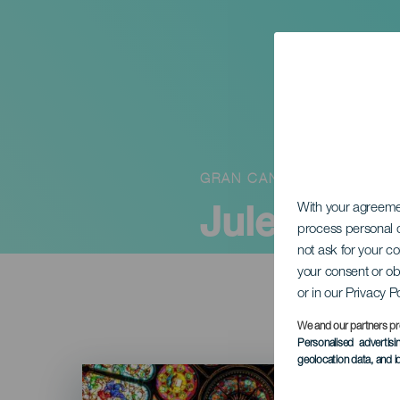
GRAN CANARIA
Juleorator
With your agreem
process personal d
not ask for your c
your consent or ob
or in our Privacy P
We and our partners pr
Personalised advertis
geolocation data, and i
Imagen
Listado