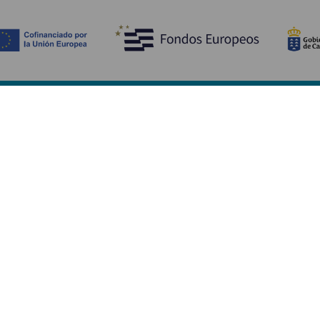
Bli kjent med
Pr
Bryllup
Kyst og strand
Ka
Cruise
Kultur
Sl
Mat
Aktiv turisme
Ov
Alle artiklene
Tj