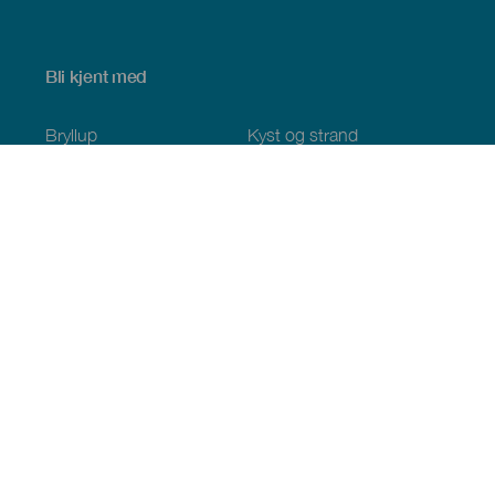
Bli kjent med
Bryllup
Kyst og strand
Cruise
Kultur
Mat
Aktiv turisme
Alle artiklene
Praktisk informasjon
Kalender
Klima