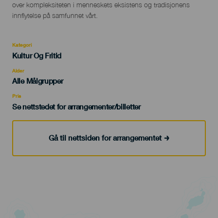
over kompleksiteten i menneskets eksistens og tradisjonens
innflytelse på samfunnet vårt.
Kategori
Categoría
Kultur Og Fritid
del
evento
Alder
Edad
Alle Målgrupper
Recomendada
Pris
Se nettstedet for arrangementer/billetter
Gå til nettsiden for arrangementet