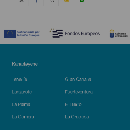
Contenido
Menú
Kanariøyene
Footer
Tenerife
Gran Canaria
Lanzarote
Fuerteventura
La Palma
El Hierro
La Gomera
La Graciosa