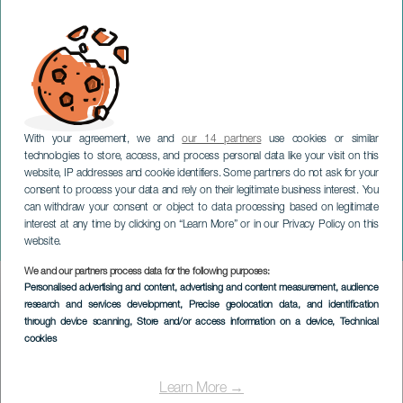
With your agreement, we and
our 14 partners
use cookies or similar
technologies to store, access, and process personal data like your visit on this
website, IP addresses and cookie identifiers. Some partners do not ask for your
consent to process your data and rely on their legitimate business interest. You
can withdraw your consent or object to data processing based on legitimate
GRAN CANARIA
interest at any time by clicking on “Learn More” or in our Privacy Policy on this
Colacerdo. Teror
website.
We and our partners process data for the following purposes:
Imagen
Personalised advertising and content, advertising and content measurement, audience
Listado
research and services development
, Precise geolocation data, and identification
through device scanning
, Store and/or access information on a device
, Technical
cookies
Learn More →