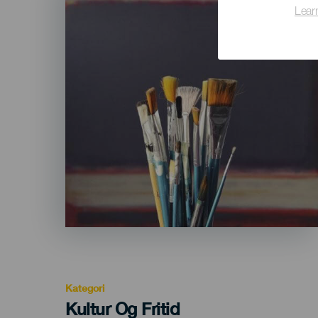
Lear
Kategori
Categoría
Kultur Og Fritid