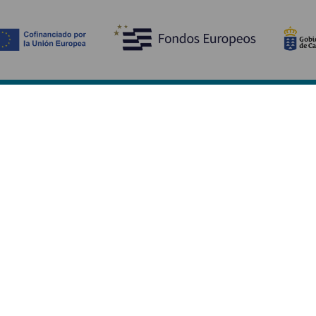
Bli kjent med
Pr
Bryllup
Kyst og strand
Ka
Cruise
Kultur
Sl
Mat
Aktiv turisme
Ov
Alle artiklene
Tj