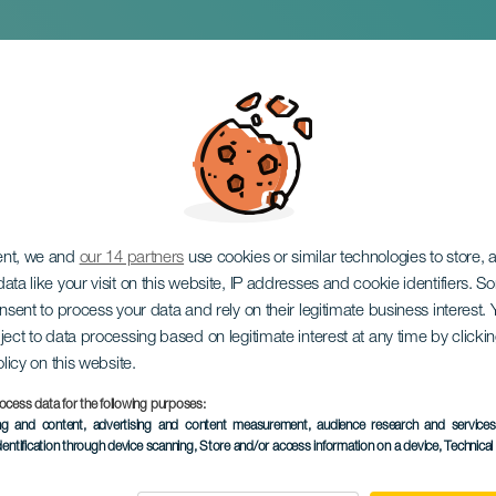
e Pintura rápida
ent, we and
our 14 partners
use cookies or similar technologies to store,
ata like your visit on this website, IP addresses and cookie identifiers. 
onsent to process your data and rely on their legitimate business interest
ject to data processing based on legitimate interest at any time by click
olicy on this website.
ocess data for the following purposes:
TIDLIGERE AKTIVITET
ing and content, advertising and content measurement, audience research and service
dentification through device scanning
, Store and/or access information on a device
, Technica
26 October 2024