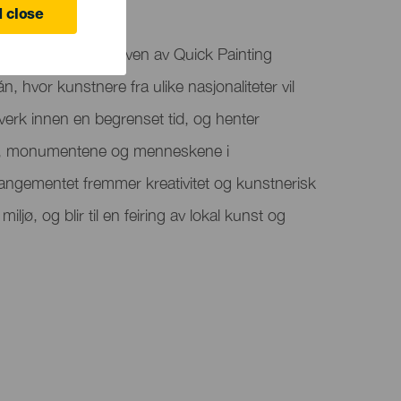
 close
er den ellevte utgaven av Quick Painting
 hvor kunstnere fra ulike nasjonaliteter vil
verk innen en begrenset tid, og henter
pet, monumentene og menneskene i
rangementet fremmer kreativitet og kunstnerisk
iljø, og blir til en feiring av lokal kunst og