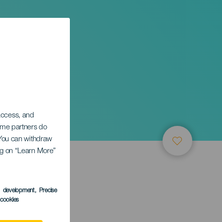
 access, and
Some partners do
. You can withdraw
ing on “Learn More”
s development
, Precise
l cookies