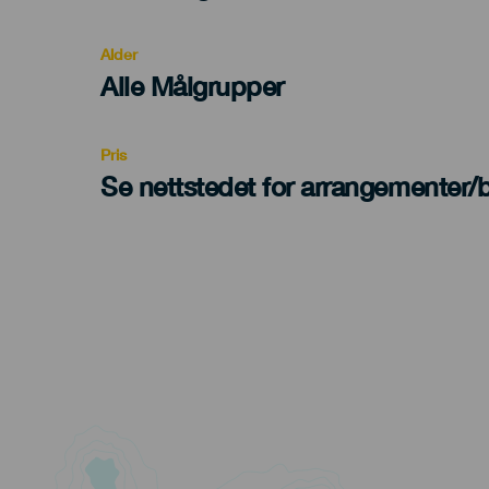
del
evento
Alder
Edad
Alle Målgrupper
Recomendada
Pris
Se nettstedet for arrangementer/bi