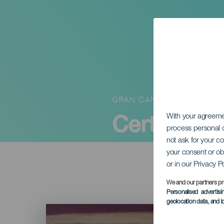
GRAN CANARIA
Certamen d
With your agreem
process personal d
not ask for your c
your consent or ob
or in our Privacy P
We and our partners pr
Personalised advertis
geolocation data, and i
Imagen
Listado