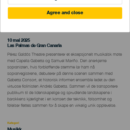
Agree and close
TIDLIGERE AKTIVITET
10 mai 2025
Localidad
Las Palmas de Gran Canaria
Descripción
Pérez Galdós Theatre presenterer et eksepsjonelt musikalsk møte
del
med Capella Gabetta og Samuel Mariño. Den anerkjente
evento
sopranisten, hvis forbløffende stemme lar ham nå
sopranregistrene, debuterer på denne scenen sammen med
Gabetta Consort, et historisk informert ensemble ledet av den
virtuose fiolinisten Andrés Gabetta. Sammen vil de transportere
publikum til de lidenskapelige og sprudlende landskapene i
barokkens kjærlighet i en konsert der teknikk, følsomhet og
følelser flettes sammen for å skape en virkelig unik opplevelse.
Kategori
Categoría
Musikk