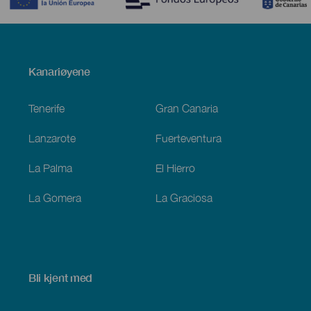
Menú
Kanariøyene
Footer
Tenerife
Gran Canaria
Lanzarote
Fuerteventura
La Palma
El Hierro
La Gomera
La Graciosa
Bli kjent med