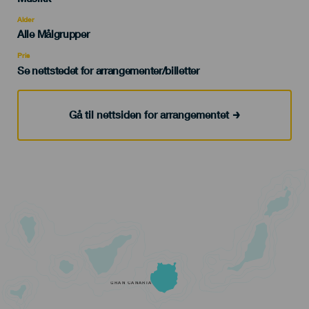
del
evento
Alder
Edad
Alle Målgrupper
Recomendada
Pris
Se nettstedet for arrangementer/billetter
Gå til nettsiden for arrangementet
GRAN CANARIA