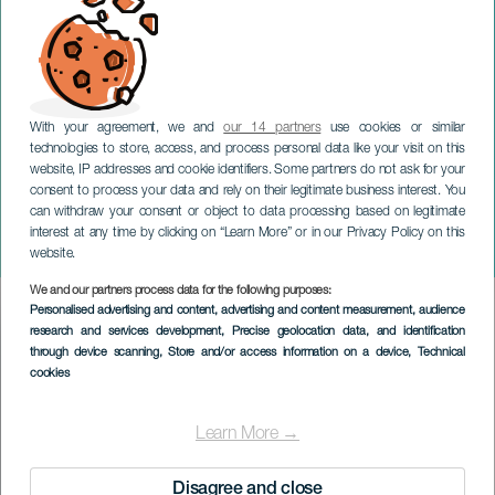
With your agreement, we and
our 14 partners
use cookies or similar
technologies to store, access, and process personal data like your visit on this
website, IP addresses and cookie identifiers. Some partners do not ask for your
consent to process your data and rely on their legitimate business interest. You
GRAN CANARIA
can withdraw your consent or object to data processing based on legitimate
Capella Gabetta og Samuel
interest at any time by clicking on “Learn More” or in our Privacy Policy on this
Mariño på konsert
website.
We and our partners process data for the following purposes:
Imagen
Personalised advertising and content, advertising and content measurement, audience
Listado
research and services development
, Precise geolocation data, and identification
through device scanning
, Store and/or access information on a device
, Technical
cookies
Learn More →
Disagree and close