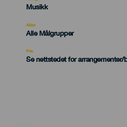
Categoría
Musikk
del
evento
Alder
Edad
Alle Målgrupper
Recomendada
Pris
Se nettstedet for arrangementer/bi