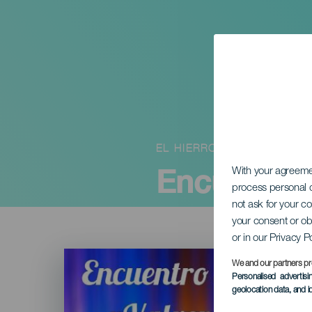
EL HIERRO
Encuentro
With your agreem
process personal d
not ask for your c
your consent or ob
or in our Privacy P
Imagen
Listado
We and our partners pr
Personalised advertis
geolocation data, and i