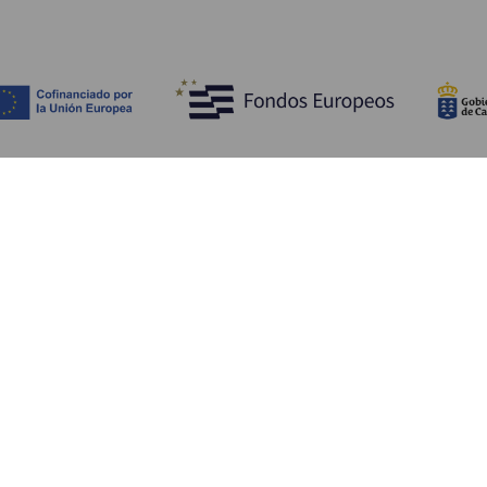
Bli kjent med
Pr
Bryllup
Kyst og strand
Ka
Cruise
Kultur
Sl
Mat
Aktiv turisme
Ov
Alle artiklene
Tj