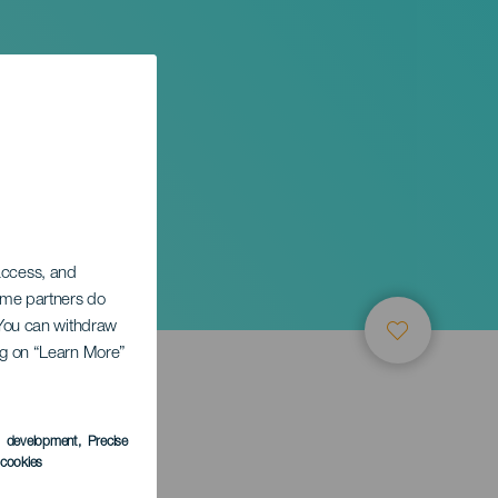
 access, and
Some partners do
. You can withdraw
ing on “Learn More”
s development
, Precise
l cookies