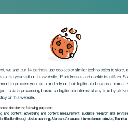
 de Raíz
ent, we and
our 14 partners
use cookies or similar technologies to store,
ata like your visit on this website, IP addresses and cookie identifiers. 
onsent to process your data and rely on their legitimate business interest
ject to data processing based on legitimate interest at any time by click
olicy on this website.
ocess data for the following purposes:
ing and content, advertising and content measurement, audience research and service
dentification through device scanning
, Store and/or access information on a device
, Technica