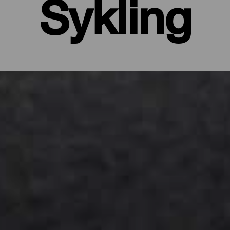
Sykling
Kanariøyene på en solrik dag, med temperaturen på rundt 20° og u
hver sving og setter kursen mot havet i horisonten. Noen opplevel
å Kanariøyene finner du et stort utvalg av ruter som er perfekte for
om strekker seg over vulkanske fjelloverganger som utgjør en virkelig 
og lite regn det mulig å praktisere syklisme året rundt.