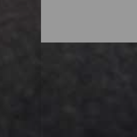
Utfordring på hjul
Å suse avgårde langs en øde landevei på 
mens du oppdager et nytt landskap rundt 
sant hvis du opplever dem fra en sykkel. P
veier fulle av bakker og høydeforskjeller, s
tillegg gjør stabile temperaturer hele året 