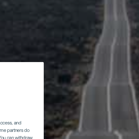
 access, and
Some partners do
. You can withdraw