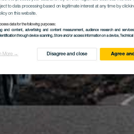
ject to data processing based on legitimate interest at any time by click
olicy on this website.
ocess data for the following purposes:
ing and content, advertising and content measurement, audience research and service
dentification through device scanning
, Store and/or access information on a device
, Technica
n More →
Disagree and close
Agree and