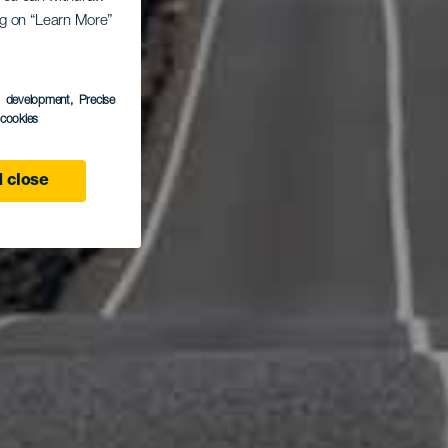
ing on “Learn More”
s development
, Precise
l cookies
 close