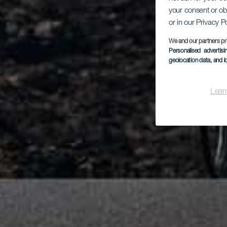
your consent or ob
or in our Privacy P
We and our partners pr
Personalised advertis
geolocation data, and i
Lear