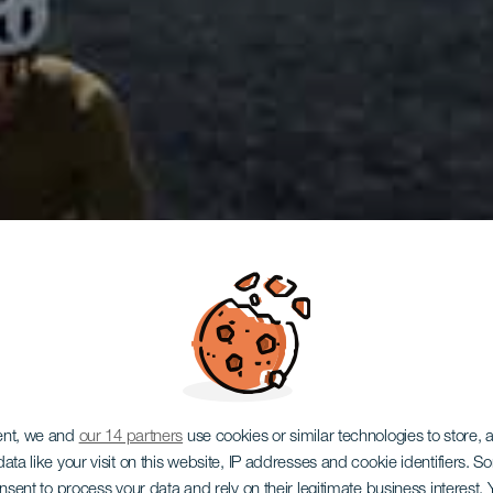
ent, we and
our 14 partners
use cookies or similar technologies to store,
ata like your visit on this website, IP addresses and cookie identifiers. 
onsent to process your data and rely on their legitimate business interest