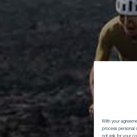
With your agreem
process personal d
not ask for your c