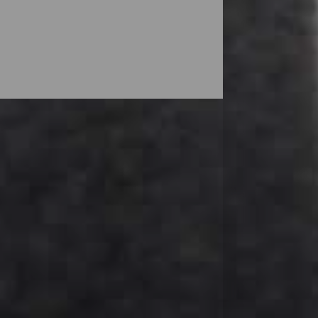
ten å møte nesten et eneste kjøretøy,
ser glemmer du aldri. Dette er enda mer
 en sykkeltur på landeveien. Asfalterte
utfordring for syklister på alle nivå. I