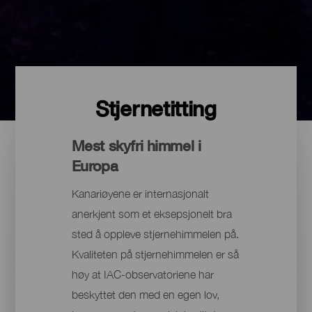
Stjernetitting
Mest skyfri himmel i
Europa
Kanariøyene er internasjonalt
anerkjent som et eksepsjonelt bra
sted å oppleve stjernehimmelen på.
Kvaliteten på stjernehimmelen er så
høy at IAC-observatoriene har
beskyttet den med en egen lov,