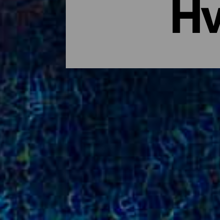
Hv
Hoteller for enhver smak
En romantisk eskapade ved en uendelig stra
av, praktisere sport og sole deg. Du tren
alt er lagt til rette for at du skal være l
overnattingstilbud tilpasset alle typer re
som reiser rundt på egen hånd, enten du er