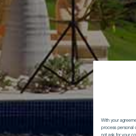
With your agreem
process personal d
not ask for your c