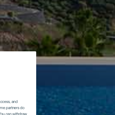
 access, and
Some partners do
. You can withdraw