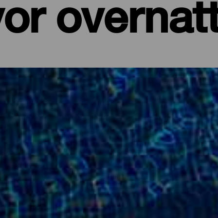
or overnat
nd, en familieferie ved sjøen, en drømmehelg midt i et priviligert
ger ingen unnskyldninger for å pakke kofferten og sette kursen mot
ykkelig. Et sted med mildt klima året rundt, landskap som er like ove
isende. Enten du reiser sammen med andre, det være seg en kjæreste e
 en aktiv person eller en person som liker ro og fred og ønsker å s