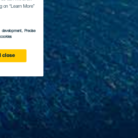
ing on “Learn More”
s development
, Precise
l cookies
 close