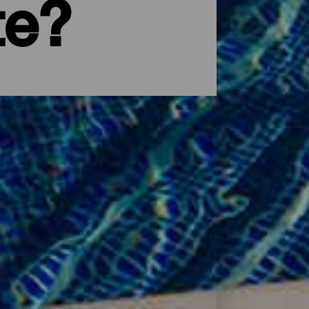
te?
 naturområde eller noen dager for å koble
 Kanariøyene, det perfekte reisemålet hvor
rveldende som annerledes og
ller familien, eller du er en eventyrer
lappe av, finner du ditt sted her. På