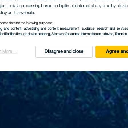
ject to data processing based on legitimate interest at any time by click
olicy on this website.
ocess data for the following purposes:
ing and content, advertising and content measurement, audience research and service
dentification through device scanning
, Store and/or access information on a device
, Technica
n More →
Disagree and close
Agree and