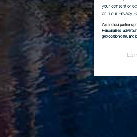
your consent or ob
or in our Privacy P
We and our partners pr
Personalised advertis
geolocation data, and i
Lear